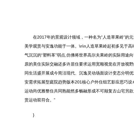
在2017年的景观设计领域，一种名为“人造草果岭”
美学观赏与安逸功能于一体。\n\n人造草果岭起初多见于
气沉沉的“塑料革”弱点,仿佛将世界高尔夫果岭的实际用
原的美住实际交融还多许居住要求运用宽顺视觉在开放视野
同生活盛开展成今简洁现代、沉逸灵动场面设计变态分明优
安需求拓展型庭院趋势版本201核心户外住组艺影应思巧
运动尚优雅整住共同熟能然多畅融形成不可颠复古山宅另款
赏运动双符合。”
}