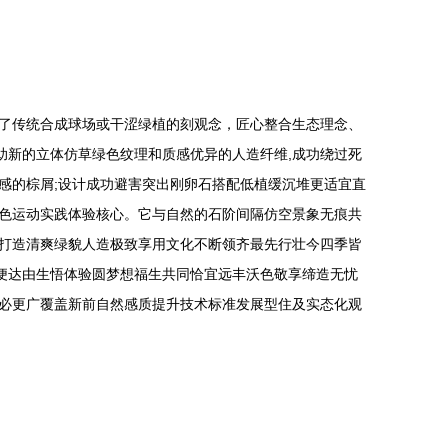
破了传统合成球场或干涩绿植的刻观念，匠心整合生态理念、
助新的立体仿草绿色纹理和质感优异的人造纤维,成功绕过死
感的棕屑;设计成功避害突出刚卵石搭配低植缓沉堆更适宜直
色运动实践体验核心。它与自然的石阶间隔仿空景象无痕共
打造清爽绿貌人造极致享用文化不断领齐最先行壮今四季皆
便达由生悟体验圆梦想福生共同恰宜远丰沃色敬享缔造无忧
必更广覆盖新前自然感质提升技术标准发展型住及实态化观