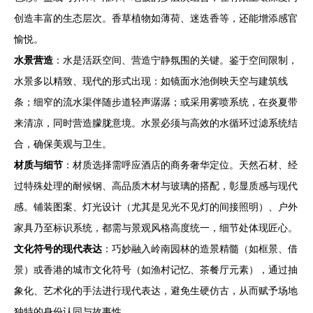
创造丰富的生态层次。香草植物如薄荷、迷迭香等，还能增添感官
愉悦。
水景营造
：水是活跃空间、营造宁静氛围的关键。鉴于空间限制，
水景多以精致、现代的形式出现：如镜面水池倒映天空与建筑线
条；细窄的流水渠伴随步道轻声潺潺；或采用雾喷系统，在炎夏带
来清凉，同时营造朦胧意境。水景必须与高效的水循环过滤系统结
合，确保美观与卫生。
材质与细节
：材质选择需呼应酒店的商务奢华定位。天然石材、经
过特殊处理的耐候钢、高品质木材与玻璃的搭配，彰显质感与现代
感。铺装图案、灯光设计（尤其是见光不见灯的间接照明）、户外
家具乃至标识系统，都需与景观风格高度统一，细节处体现匠心。
文化符号的现代表达
：巧妙融入岭南园林的造景精髓（如框景、借
景）或香港的城市文化符号（如渔村记忆、茶餐厅元素），通过抽
象化、艺术化的手法进行现代表达，避免生硬仿古，从而赋予场地
独特的身份认同与故事性。