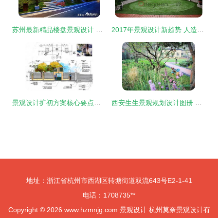
苏州最新精品楼盘景观设计 旭辉、龙湖、建发、新希望、中海等房企的创新探索
2017年景观设计新趋势 人造草果岭崭露头角
景观设计扩初方案核心要点与深度解析
西安生生景观规划设计图册 古韵新生，诗意栖居
地址：浙江省杭州市西湖区转塘街道双流643号E2-1-41
电话：1708735**
Copyright © 2026
www.hzmnjg.com
景观设计
杭州莫奈景观设计有