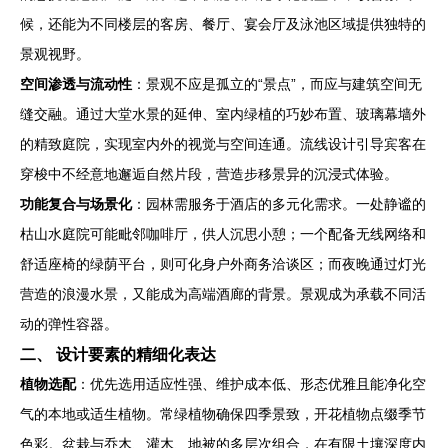
候，还能为不同楼层的客房、餐厅、宴会厅及泳池区域提供独特的
景观视野。
空间渗透与流动性
：景观不应是孤立的“景点”，而应与建筑空间无
缝交融。通过大堂水景的延伸、室内绿植的巧妙布置、玻璃幕墙外
的精致庭院，实现室内外的视觉与空间连通。流线设计引导宾客在
穿梭中不经意地邂逅自然片段，营造步移景异的沉浸式体验。
功能复合与场景化
：园林需服务于酒店的多元化需求。一处静谧的
枯山水庭院可能毗邻咖啡厅，供人沉思小憩；一个配备无线网络和
舒适座椅的绿荫平台，则可化身户外商务洽谈区；而夜晚通过灯光
营造的浪漫水景，又能成为高端酒廊的背景。景观成为承载不同活
动的弹性容器。
二、 设计要素的精细化表达
植物选配
：优先选用适应性强、维护成本低、形态优雅且能净化空
气的本地或适生植物。常绿植物确保四季景致，开花植物点缀季节
色彩。盆栽与乔木、灌木、地被的多层次组合，在有限土壤深度内