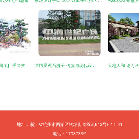
宇滨水生态巧思录
景观设计手绘 2014汉武手绘报名火热进行时
90p一线景观设计公司项目手绘效果图的魅力与实战解析
潍坊景观石狮子 传统与现代设计的融合
地址：浙江省杭州市西湖区转塘街道双流643号E2-1-41
电话：1708735**