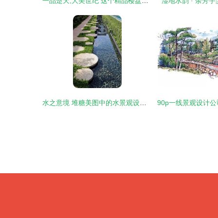
一品楚天,大美世纪 这个精品楼盘火爆天门
湿地水韵 · 余芳
水之意境 堆糖美图中的水景观设计灵感探秘