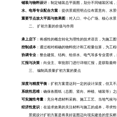
铺装与物料设计
：制定铺装总平面图，划分不同铺装区域，
水、电等专业配合方案
：提供景观照明点位布置意向、水景
重要节点放大平面与效果图
：对入口、中心广场、核心水景
二、 扩初方案的价值与作用
承上启下
：将感性的概念转化为理性的技术语言，为施工图
控制成本
：通过相对精确的物料统计和工程量估算，为工程
协调专业
：整合建筑、结构、给排水、电气等多专业需求，
汇报与决策
：向业主、审批部门进行详细汇报，是获取最终
三、 编制高质量扩初方案的要点
深度与精度平衡
：扩初方案需达到一定的设计深度，但又不
系统性思维
：确保各图纸（总图、竖向、种植、铺装等）之
可实施性考量
：充分考虑材料采购、施工工艺、当地气候与
经济性意识
：在追求效果的关注材料与施工的成本，寻求性
景观设计扩初方案是将美好蓝图迈向现实建造的坚实桥